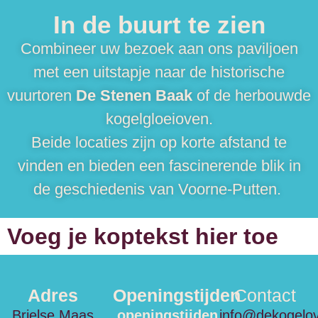
In de buurt te zien
Combineer uw bezoek aan ons paviljoen
met een uitstapje naar de historische
vuurtoren
De Stenen Baak
of de herbouwde
kogelgloeioven.
Beide locaties zijn op korte afstand te
vinden en bieden een fascinerende blik in
de geschiedenis van Voorne-Putten.
Voeg je koptekst hier toe
Adres
Openingstijden
Contact
Brielse Maas
openingstijden
info@dekogelo