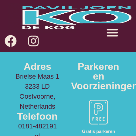
Adres
Parkeren
en
Brielse Maas 1
Voorzieninge
3233 LD
Oostvoorne,
Netherlands
Telefoon
0181-482191
Gratis parkeren