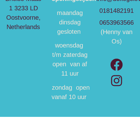
1
3233 LD
0181482191
maandag
Oostvoorne,
dinsdag
0653963566
Netherlands
gesloten
(Henny van
Os)
woensdag
t/m zaterdag
open van af
11 uur
zondag open
vanaf 10 uur