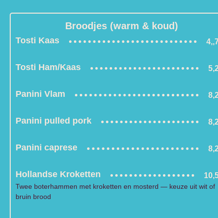
Broodjes (warm & koud)
Tosti Kaas
4,,
Tosti Ham/Kaas
5,
Panini Vlam
8,
Panini pulled pork
8,
Panini caprese
8,
Hollandse Kroketten
10,
Twee boterhammen met kroketten en mosterd — keuze uit wit of
bruin brood