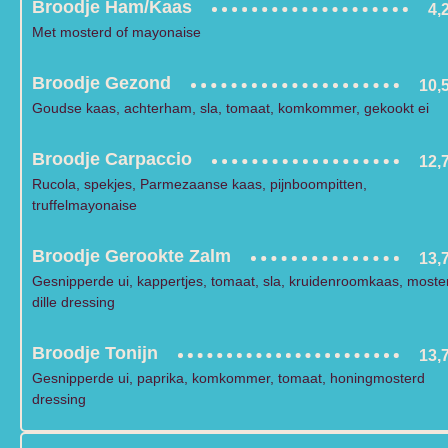
Broodje Ham/Kaas
4,
Met mosterd of mayonaise
Broodje Gezond
10,
Goudse kaas, achterham, sla, tomaat, komkommer, gekookt ei
Broodje Carpaccio
12,
Rucola, spekjes, Parmezaanse kaas, pijnboompitten,
truffelmayonaise
Broodje Gerookte Zalm
13,
Gesnipperde ui, kappertjes, tomaat, sla, kruidenroomkaas, moste
dille dressing
Broodje Tonijn
13,
Gesnipperde ui, paprika, komkommer, tomaat, honingmosterd
dressing