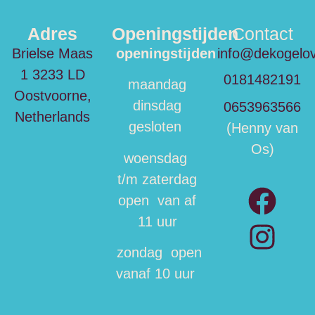
Adres
Openingstijden
Contact
Brielse Maas
openingstijden
info@dekogelo
1
3233 LD
0181482191
maandag
Oostvoorne,
dinsdag
0653963566
Netherlands
gesloten
(Henny van
Os)
woensdag
t/m zaterdag
open van af
11 uur
zondag open
vanaf 10 uur