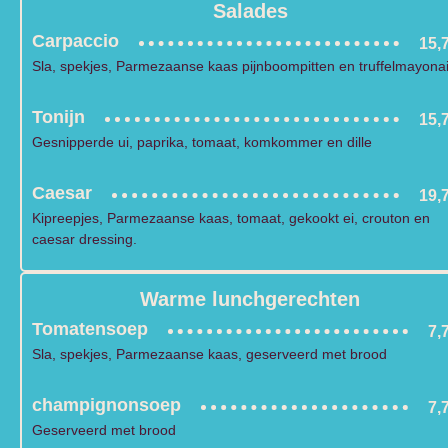
Salades
Carpaccio
15,
Sla, spekjes, Parmezaanse kaas pijnboompitten en truffelmayona
Tonijn
15,
Gesnipperde ui, paprika, tomaat, komkommer en dille
Caesar
19,
Kipreepjes, Parmezaanse kaas, tomaat, gekookt ei, crouton en
caesar dressing.
Warme lunchgerechten
Tomatensoep
7,
Sla, spekjes, Parmezaanse kaas, geserveerd met brood
champignonsoep
7,
Geserveerd met brood