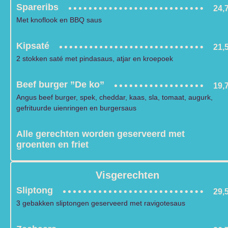
Spareribs
24,
Met knoflook en BBQ saus
Kipsaté
21,
2 stokken saté met pindasaus, atjar en kroepoek
Beef burger ”De ko”
19,
Angus beef burger, spek, cheddar, kaas, sla, tomaat, augurk,
gefrituurde uienringen en burgersaus
Alle gerechten worden geserveerd met
groenten en friet
Visgerechten
Sliptong
29,
3 gebakken sliptongen geserveerd met ravigotesaus