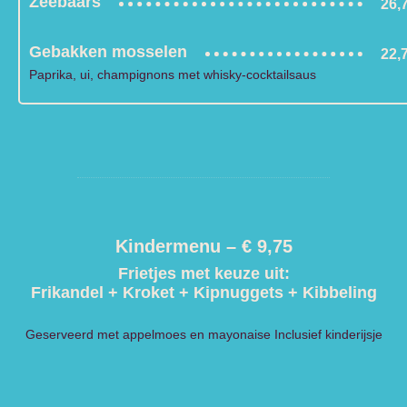
Zeebaars
26,
Gebakken mosselen
22,
Paprika, ui, champignons met whisky-cocktailsaus
Kindermenu – € 9,75
Frietjes met keuze uit:
Frikandel + Kroket + Kipnuggets + Kibbeling
Geserveerd met appelmoes en mayonaise Inclusief kinderijsje