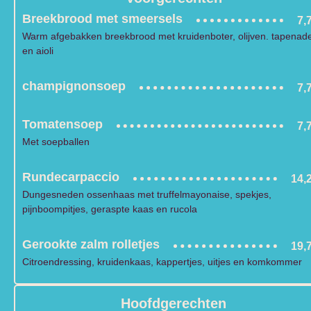
Breekbrood met smeersels
7,
Warm afgebakken breekbrood met kruidenboter, olijven. tapenad
en aioli
champignonsoep
7,
Tomatensoep
7,
Met soepballen
Rundecarpaccio
14,
Dungesneden ossenhaas met truffelmayonaise, spekjes,
pijnboompitjes, geraspte kaas en rucola
Gerookte zalm rolletjes
19,
Citroendressing, kruidenkaas, kappertjes, uitjes en komkommer
Hoofdgerechten